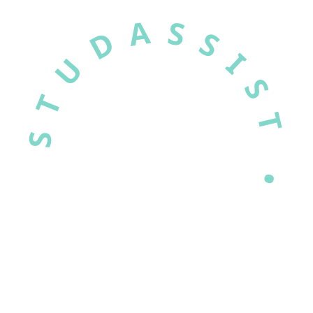
STUDASSIST •
EXCELLENCE •