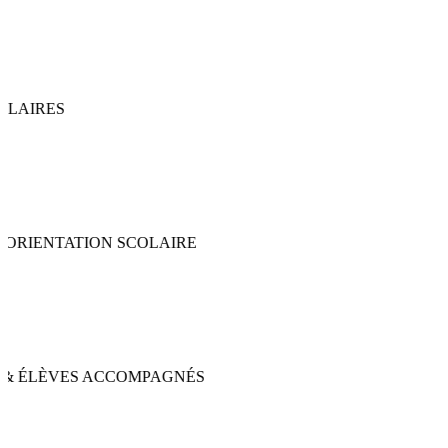
LAIRES
ORIENTATION SCOLAIRE
& ÉLÈVES ACCOMPAGNÉS
 3 DES ÉCOLES CHOISIES