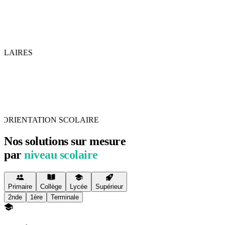
ORIENTATION SCOLAIRE
Nos solutions sur mesure
par
niveau scolaire
Primaire
Collège
Lycée
Supérieur
2nde
1ère
Terminale
Terminale
Réussir le Bac et intégrer les meilleures formations
La Terminale est une année décisive : spécialités à fort coefficient,
Bac de philosophie, Grand Oral et candidatures post-bac. Chaque