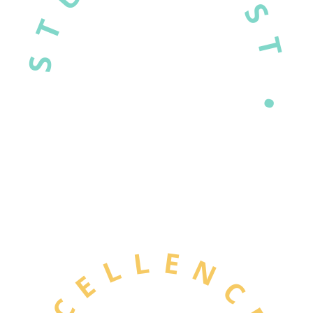
STUDASSIST •
EXCELLENCE •