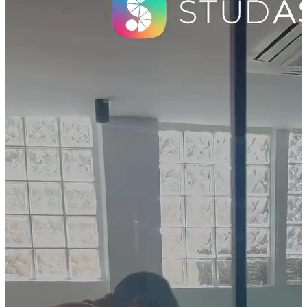
concours
97%
De nos élèves admis
au top 3 des écoles
Prêt à décoller
pour la réussite ?
Rejoignez STUDASSIST et donnez-vous les moyens de vos
ambitions. Nos experts vous attendent pour construire ensemble
votre parcours d'excellence.
Je planifie mon rendez-vous