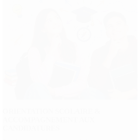
PRÉPAS-BAC
Bac de Français écrit et oral, Bac de spécialités, Bac de philo, Grand
Oral. Rejoignez notre programme complet pour réussir vos épreuves
!
Choisir mon programme
& ÉLÈVES ACCOMPAGNÉS