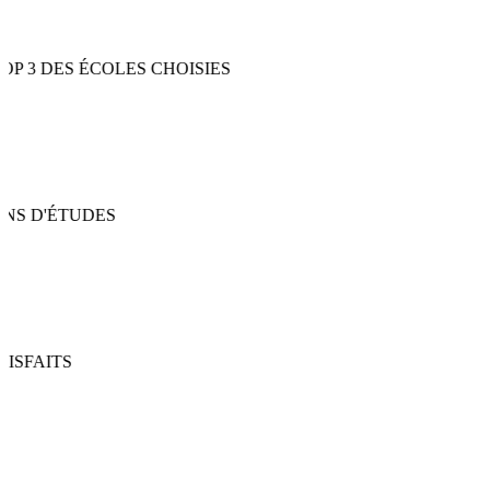
STUDASSIST •