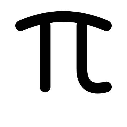
Notre engagement
Pourquoi choisir
STUDASSIST ?
Chez
STUDASSIST
, nous offrons bien plus qu'un soutien scolaire.
Nous accompagnons chaque élève avec une approche globale,
stratégique et personnalisée, en plaçant l'excellence académique,
l'orientation et la réussite au cœur de notre engagement.