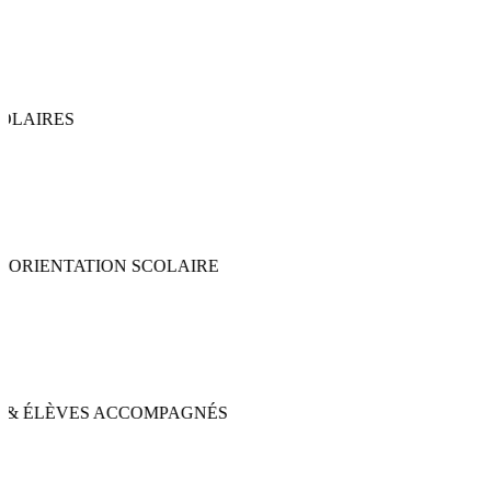
La Terminale est une année décisive : spécialités à fort coefficient,
Bac de philosophie, Grand Oral et candidatures post-bac. Chaque
étape compte et chaque résultat présente un fort impact pour l'avenir
de l'élève.
"
STUDASSIST propose un
accompagnement global : académique,
méthodologique et stratégique, pour
sécuriser le dossier scolaire et optimiser les
chances de réussite du projet d'orientation
de l'élève.
"
Nos solutions
Soutien scolaire
Stages de vacances
Prépa Bac de philo
Prépa bac de spés
Grand oral
Projet d'orientation & Candidatures post-bac
Séance
découverte
Rendez-vous d'orientation
Prépa SAT
Prépa IELTS
Prépa DELE
Cours découverte
S'inscrire au programme