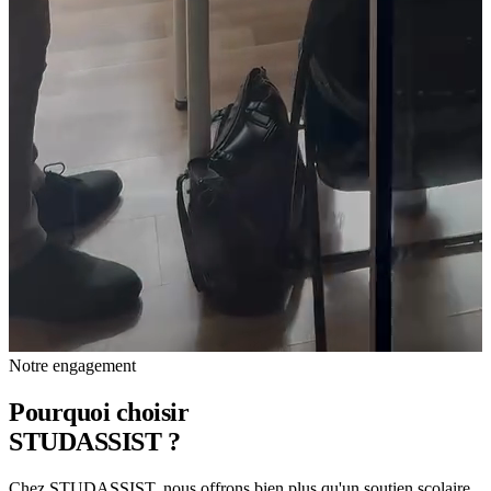
4.9
Sur
113
avis
"
Une expertise rare au service de l'avenir de nos enfants.
L'accompagnement personnalisé a fait toute la différence.
"
Voir nos avis Google
"
Je me suis inscrite à Studassist en première et en terminale, et cela
m'a permis d'obtenir de très bonnes notes en maths et en physique,
grâce à Mr JADI en particulier, le meilleur professeur de maths et de
physique que j'ai jamais eu. Je recommande ce prof de tout mon
cœur ! !
"
HAIMEUR ghita