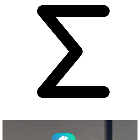
3
à
4
Élèves maximum
par classe
+
3.6 Pts
En moyenne de gagnés
sur les bulletins
95%
Réussite