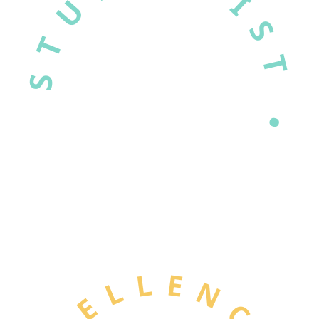
STUDASSIST •